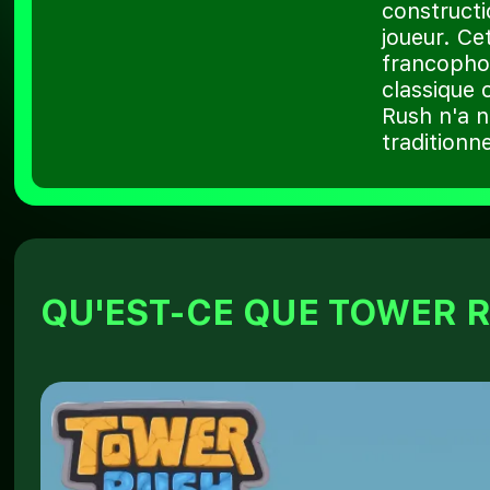
constructi
joueur. Ce
francophon
classique 
Rush n'a n
traditionn
QU'EST-CE QUE TOWER RU